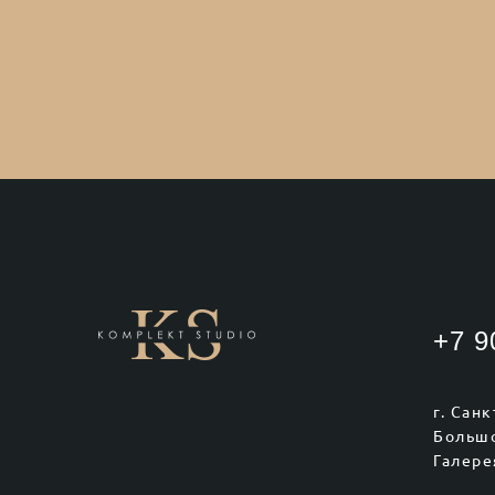
+7 9
г. Сан
Большо
Галере