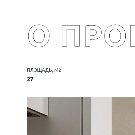
О ПРО
ПЛОЩАДЬ, М2
27